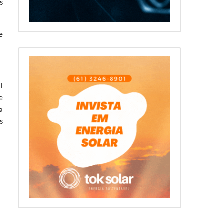
s
e
l
e
a
s