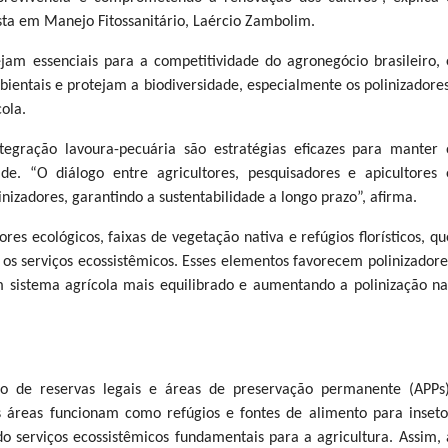
ista em Manejo Fitossanitário, Laércio Zambolim.
jam essenciais para a competitividade do agronegócio brasileiro, 
entais e protejam a biodiversidade, especialmente os polinizadores
ola.
egração lavoura-pecuária são estratégias eficazes para manter 
de. “O diálogo entre agricultores, pesquisadores e apicultores 
nizadores, garantindo a sustentabilidade a longo prazo”, afirma.
s ecológicos, faixas de vegetação nativa e refúgios florísticos, qu
s serviços ecossistêmicos. Esses elementos favorecem polinizadore
m sistema agrícola mais equilibrado e aumentando a polinização na
ão de reservas legais e áreas de preservação permanente (APPs)
as áreas funcionam como refúgios e fontes de alimento para inseto
do serviços ecossistêmicos fundamentais para a agricultura. Assim, 