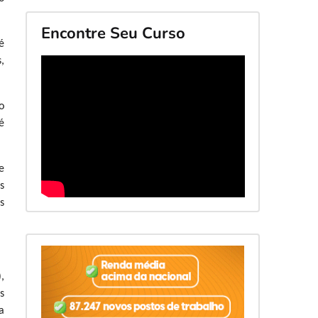
Encontre Seu Curso
é
,
o
é
e
s
s
,
s
a