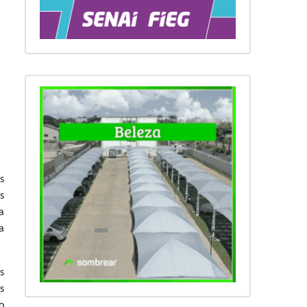
s
s
a
a
s
s
o