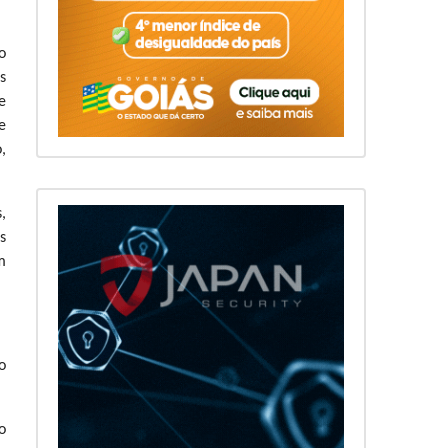
o
s
e
e
,
,
s
m
o
o