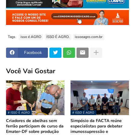
Tags
isso é AGRO
ISSO É AGRO.
issoeagro.com.br
Facebook
Você Vai Gostar
# ISSO É AGRO
# ISSO É AGRO
Criadores de abelhas sem
Simpósio da FACTA reúne
ferrão participam de curso da
especialistas para debater
Emater-DF sobre produção
imunossupressão e