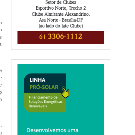
a
o
s
s
e
e
e
o
o
s
a