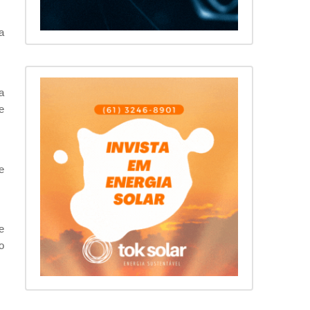
a
a
e
e
e
o