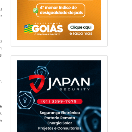
g
e
a
m
s
,
e
s
e