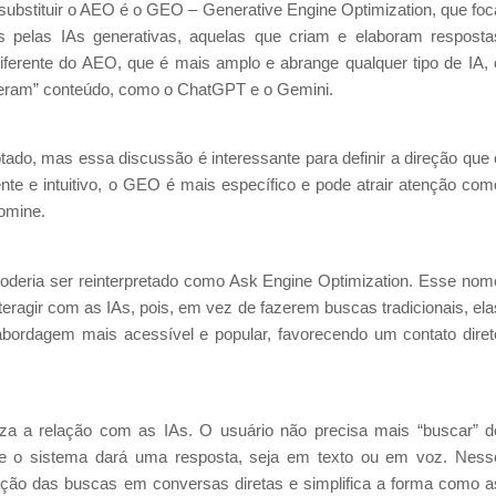
ubstituir o AEO é o GEO – Generative Engine Optimization, que foc
 pelas IAs generativas, aquelas que criam e elaboram resposta
erente do AEO, que é mais amplo e abrange qualquer tipo de IA, 
geram” conteúdo, como o ChatGPT e o Gemini.
otado, mas essa discussão é interessante para definir a direção que 
e e intuitivo, o GEO é mais específico e pode atrair atenção com
omine.
poderia ser reinterpretado como Ask Engine Optimization. Esse nom
eragir com as IAs, pois, em vez de fazerem buscas tradicionais, ela
abordagem mais acessível e popular, favorecendo um contato diret
za a relação com as IAs. O usuário não precisa mais “buscar” d
, e o sistema dará uma resposta, seja em texto ou em voz. Ness
mação das buscas em conversas diretas e simplifica a forma como a