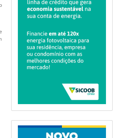
o
e
m