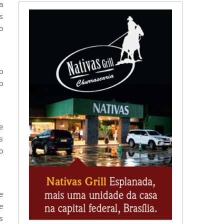
a
s
o
o
o
e
s
o
e
e
s