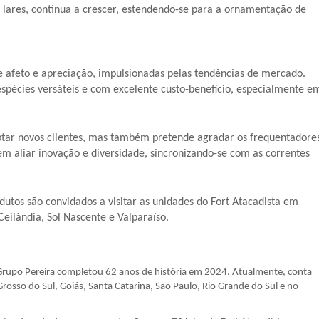
lares, continua a crescer, estendendo-se para a ornamentação de
e afeto e apreciação, impulsionadas pelas tendências de mercado.
spécies versáteis e com excelente custo-benefício, especialmente e
aptar novos clientes, mas também pretende agradar os frequentadore
 em aliar inovação e diversidade, sincronizando-se com as correntes
utos são convidados a visitar as unidades do Fort Atacadista em
Ceilândia, Sol Nascente e Valparaíso.
 Grupo Pereira completou 62 anos de história em 2024. Atualmente, conta
osso do Sul, Goiás, Santa Catarina, São Paulo, Rio Grande do Sul e no