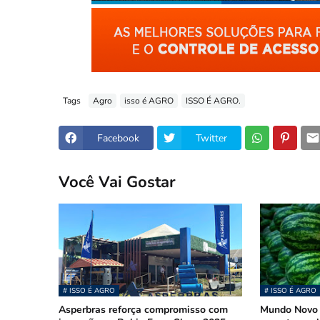
Tags
Agro
isso é AGRO
ISSO É AGRO.
Facebook
Twitter
Você Vai Gostar
# ISSO É AGRO
# ISSO É AGRO
Asperbras reforça compromisso com
Mundo Novo 