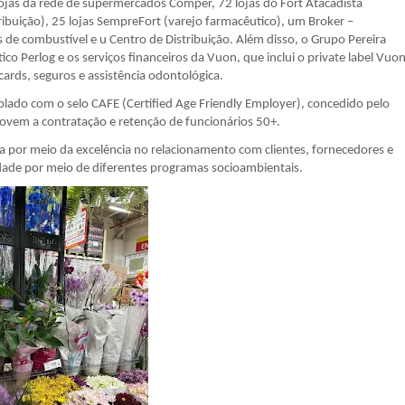
ojas da rede de supermercados Comper, 72 lojas do Fort Atacadista
stribuição), 25 lojas SempreFort (varejo farmacêutico), um Broker –
tos de combustível e u Centro de Distribuição. Além disso, o Grupo Pereira
ico Perlog e os serviços financeiros da Vuon, que inclui o private label Vuo
cards, seguros e assistência odontológica.
mplado com o selo CAFE (Certified Age Friendly Employer), concedido pelo
ovem a contratação e retenção de funcionários 50+.
a por meio da excelência no relacionamento com clientes, fornecedores e
edade por meio de diferentes programas socioambientais.