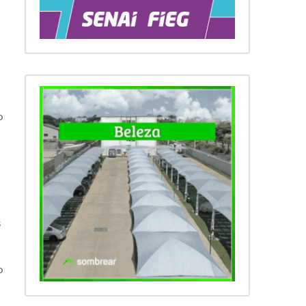
o
s
o