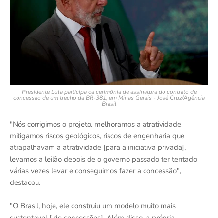
Presidente Lula participa da cerimônia de assinatura do contrato de
concessão de um trecho da BR-381, em Minas Gerais - José Cruz/Agência
Brasil
"Nós corrigimos o projeto, melhoramos a atratividade,
mitigamos riscos geológicos, riscos de engenharia que
atrapalhavam a atratividade [para a iniciativa privada],
levamos a leilão depois de o governo passado ter tentado
várias vezes levar e conseguimos fazer a concessão",
destacou.
"O Brasil, hoje, ele construiu um modelo muito mais
sustentável [ de concessões]. Além disso, a própria