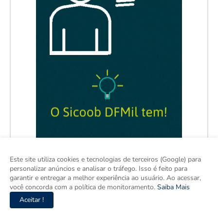
Este site utiliza cookies e tecnologias de terceiros (Google) para
personalizar anúncios e analisar o tráfego. Isso é feito para
garantir e entregar a melhor experiência ao usuário. Ao acessar,
você concorda com a política de monitoramento.
Saiba Mais
Aceitar !