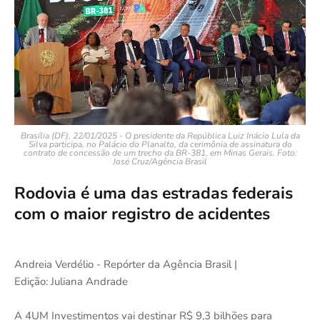
Brasília (DF), 22/01/2025 - O presidente da República Luiz Inácio Lula da
Silva participa, no Palácio do Planalto, da cerimônia de assinatura do
contrato de concessão de um trecho da BR-381, em Minas Gerais. Foto:
José Cruz/Agência Brasil
Rodovia é uma das estradas federais
com o maior registro de acidentes
Andreia Verdélio - Repórter da Agência Brasil |
Edição: Juliana Andrade
A 4UM Investimentos vai destinar R$ 9,3 bilhões para