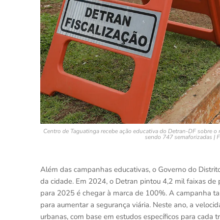
Centro de Taguatinga recebe ação educativa do Detran-DF sobre o r
sendo 747 semaforizadas | 
Além das campanhas educativas, o Governo do Distrito 
da cidade. Em 2024, o Detran pintou 4,2 mil faixas de 
para 2025 é chegar à marca de 100%. A campanha tamb
para aumentar a segurança viária. Neste ano, a veloc
urbanas, com base em estudos específicos para cada t