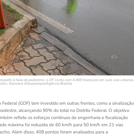
espeito à faixa de pedestres; o DF conta com 4.469 travessias em suas vias urbanas
Fotos: Geovana Albuquerque/Agência Brasília
Federal (GDF) tem investido em outras frentes, como a sinalização
pedestre, alcançando 90% do total no Distrito Federal. O objetivo
ém reflete os esforços contínuos de engenharia e fiscalização
idade máxima foi reduzida de 60 km/h para 50 km/h em 21 vias
recho. Além disso, 408 pontos foram analisados para a