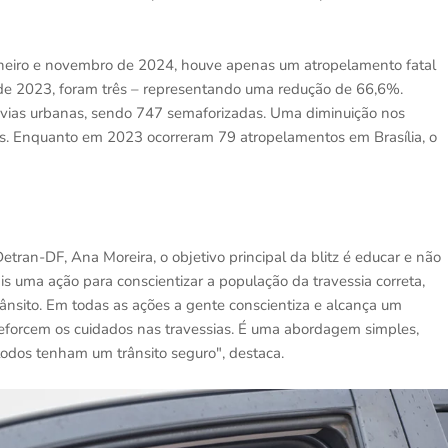
e janeiro e novembro de 2024, houve apenas um atropelamento fatal
de 2023, foram três – representando uma redução de 66,6%.
 vias urbanas, sendo 747 semaforizadas. Uma diminuição nos
os. Enquanto em 2023 ocorreram 79 atropelamentos em Brasília, o
tran-DF, Ana Moreira, o objetivo principal da blitz é educar e não
mais uma ação para conscientizar a população da travessia correta,
trânsito. Em todas as ações a gente conscientiza e alcança um
eforcem os cuidados nas travessias. É uma abordagem simples,
todos tenham um trânsito seguro", destaca.