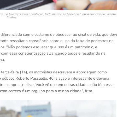
e. Se tivermos essa orientação, todo mundo se beneficia", diz a empresária Samara
Freitas
é diferenciado com o costume de obedecer ao sinal de vida, que dev
tante ressaltar a consciência sobre o uso da faixa de pedestres na
dos. "Não podemos esquecer que isso é um patrimônio, e
 com essa conscientização alcançando todos e resultando na
ma.
a terça-feira (14), os motoristas descrevem a abordagem como
o público Roberto Passuello, 46, a ação é interessante e deveria
stre sempre sinalizar. Você vê que em outras cidades não têm essa
e com certeza é um orgulho para a minha cidade", frisa.