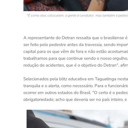
"É como eles colocaram: a gente é condutor, mas também é pedestr
A representante do Detran ressalta que o brasiliense 
ser feito pelo pedestre antes da travessia, sendo impor
capital para os que vêm de fora e não estão acostuma
trabalhamos para que continue sendo o nosso orgulho,
redução de acidentes, que é o objetivo do Detran", afir
Selecionados pela blitz educativa em Taguatinga nest
tranquila e o alerta, como necessário. Para o funcionári
ocorrer em outros estados do Brasil. "O certo é o pede
obrigatoriedade; acho que deveria ser no país inteiro, 