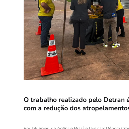
O trabalho realizado pelo Detran 
com a redução dos atropelamentos
Por Jak Spies, da Agência Brasília | Edição: Débora C