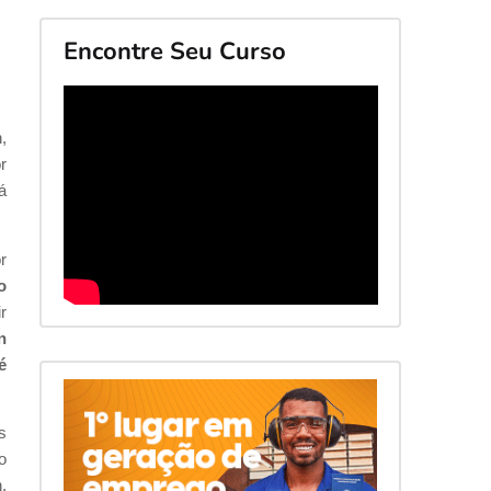
Encontre Seu Curso
,
r
á
r
o
r
n
é
s
o
.