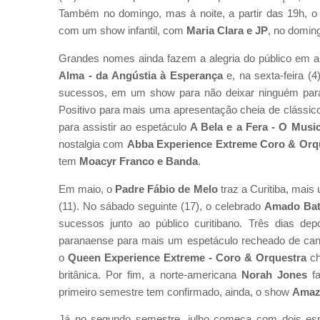
Também no domingo, mas à noite, a partir das 19h, o 
com um show infantil, com
Maria Clara e JP
, no doming
Grandes nomes ainda fazem a alegria do público em abr
Alma - da Angústia à Esperança
e, na sexta-feira (4
sucessos, em um show para não deixar ninguém para
Positivo para mais uma apresentação cheia de clássico
para assistir ao espetáculo
A Bela e a Fera - O Music
nostalgia com
Abba Experience Extreme Coro & Orq
tem
Moacyr Franco e Banda
.
Em maio, o
Padre Fábio de Melo
traz a Curitiba, mais
(11). No sábado seguinte (17), o celebrado
Amado Bat
sucessos junto ao público curitibano. Três dias depo
paranaense para mais um espetáculo recheado de cançõ
o
Queen Experience Extreme - Coro & Orquestra
ch
britânica. Por fim, a norte-americana
Norah Jones
fa
primeiro semestre tem confirmado, ainda, o show
Amazi
Já no segundo semestre, julho começa com dois es