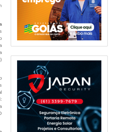
m
a
s
o
a
a
)
o
s
l
:
a
O
a