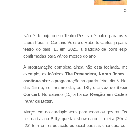
Cr
Não é de hoje que o Teatro Positivo é palco para os
Laura Pausini, Caetano Veloso e Roberto Carlos já pass
teatro do país. E, em 2025, a tradição de bons es
confirmadas para vários meses do ano.
A programação completa ainda não está fechada, ma
exemplo, os icônicos
The Pretenders
,
Norah Jones
continua
abre a programação na quarta-feira, dia 5. No
das 15h e, no mesmo dia, às 18h, é a vez de
Broa
Concert
. No sábado (15) a banda
Reação em Cadei
Parar de Bater
.
Março tem no cardápio sons para todos os gostos. Os 
hits da baiana
Pitty
, que faz show na quinta-feira (20)
(23) tem um espetáculo especial para as crianças, c