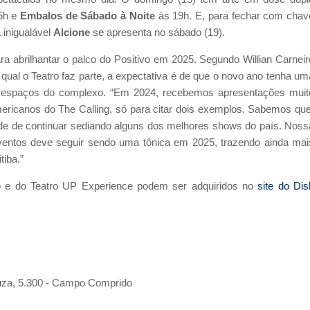
5h e
Embalos de Sábado à Noite
às 19h. E, para fechar com chav
 inigualável
Alcione
se apresenta no sábado (19).
 abrilhantar o palco do Positivo em 2025. Segundo Willian Carneir
a qual o Teatro faz parte, a expectativa é de que o novo ano tenha um
 espaços do complexo. “Em 2024, recebemos apresentações muit
ericanos do The Calling, só para citar dois exemplos. Sabemos que
dade de continuar sediando alguns dos melhores shows do país. Noss
ventos deve seguir sendo uma tônica em 2025, trazendo ainda mai
tiba.”
o e do Teatro UP Experience podem ser adquiridos no
site do Dis
ouza, 5.300 - Campo Comprido