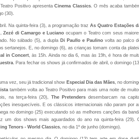
Teatro Positivo apresenta
Cinema Classics
. O mês acaba també
o (30).
il. Na quinta-feira (3), a programação traz
As Quatro Estações d
),
Zezé di Camargo e Luciano
ocupam o Teatro com seus maiore
do. No sábado (5), a dupla
Di Paullo e Paulino
volta ao palco d
s sertanejos. E, no domingo (6), as crianças tomam conta da platei
al in Concert
, às 15h. Ainda no dia 6, mas às 19h, é hora de muit
uestra
. Para fechar os shows já confirmados de abril, o domingo (13
 uma vez, seu já tradicional show
Especial Dia das Mães
, no doming
ista
também volta ao Teatro Positivo para mais uma noite de muito
is, na terça-feira (20),
The Pretenders
desembarcam na capita
es inesquecíveis. E os clássicos internacionais não param por aí
ega no domingo (25) executando só as melhores canções da band
z um dos shows mais aguardados do ano na quinta-feira (29). 
ng Tenors - World Classics
, no dia 1º de junho (domingo).
petáculos no mesmo dia. O domingo (13) tem arte em dose dupl