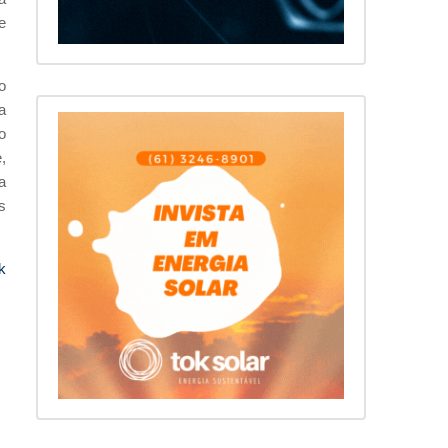
e
o
a
o
,
a
s
k