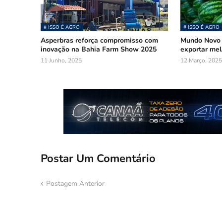
# ISSO É AGRO
# ISSO É AGRO
Asperbras reforça compromisso com
Mundo Novo 
inovação na Bahia Farm Show 2025
exportar mel
11 Junho, 2025
12 Março, 2025
Postar Um Comentário
Postagem Anterior