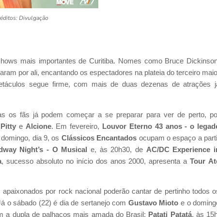
éditos: Divulgação
 shows mais importantes de Curitiba. Nomes como Bruce Dickinson
aram por ali, encantando os espectadores na plateia do terceiro maio
petáculos segue firme, com mais de duas dezenas de atrações j
s os fãs já podem começar a se preparar para ver de perto, po
,
Pitty
e
Alcione
. Em fevereiro,
Louvor Eterno 43 anos - o legad
 domingo, dia 9, os
Clássicos Encantados
ocupam o espaço a parti
dway Night’s - O Musical
e, às 20h30, de
AC/DC Experience i
a
, sucesso absoluto no início dos anos 2000, apresenta a
Tour
At
apaixonados por rock nacional poderão cantar de pertinho todos o
. Já o sábado (22) é dia de sertanejo com
Gustavo Mioto
e o doming
om a dupla de palhaços mais amada do Brasil:
Patati Patatá
, às 15h