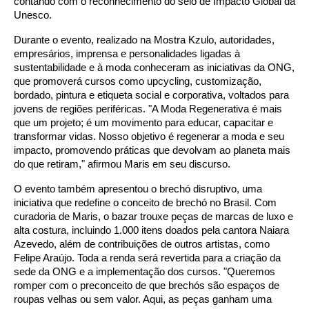
contando com o reconhecimento do selo de Impacto Global da
Unesco.
Durante o evento, realizado na Mostra Kzulo, autoridades,
empresários, imprensa e personalidades ligadas à
sustentabilidade e à moda conheceram as iniciativas da ONG,
que promoverá cursos como upcycling, customização,
bordado, pintura e etiqueta social e corporativa, voltados para
jovens de regiões periféricas. "A Moda Regenerativa é mais
que um projeto; é um movimento para educar, capacitar e
transformar vidas. Nosso objetivo é regenerar a moda e seu
impacto, promovendo práticas que devolvam ao planeta mais
do que retiram," afirmou Maris em seu discurso.
O evento também apresentou o brechó disruptivo, uma
iniciativa que redefine o conceito de brechó no Brasil. Com
curadoria de Maris, o bazar trouxe peças de marcas de luxo e
alta costura, incluindo 1.000 itens doados pela cantora Naiara
Azevedo, além de contribuições de outros artistas, como
Felipe Araújo. Toda a renda será revertida para a criação da
sede da ONG e a implementação dos cursos. "Queremos
romper com o preconceito de que brechós são espaços de
roupas velhas ou sem valor. Aqui, as peças ganham uma