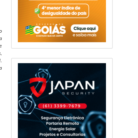
o
a
e
,
.
a