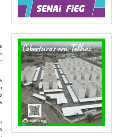
a
a
e
a
o
s
e
m
o