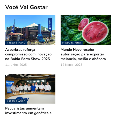
Você Vai Gostar
# ISSO É AGRO
# ISSO É AGRO
Asperbras reforça
Mundo Novo recebe
compromisso com inovação
autorização para exportar
na Bahia Farm Show 2025
melancia, melão e abóbora
11 Junho, 2025
12 Março, 2025
# ISSO É AGRO
Pecuaristas aumentam
investimento em genética e