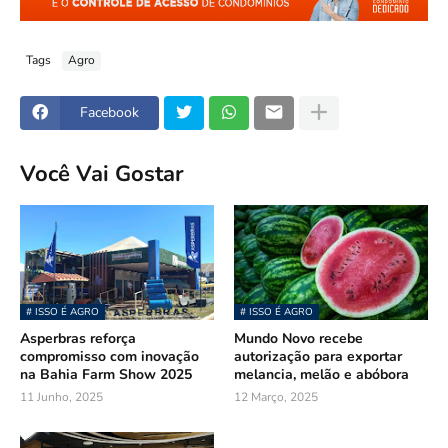
Tags
Agro
Facebook
Você Vai Gostar
# ISSO É AGRO
# ISSO É AGRO
Asperbras reforça
Mundo Novo recebe
compromisso com inovação
autorização para exportar
na Bahia Farm Show 2025
melancia, melão e abóbora
11 Junho, 2025
12 Março, 2025