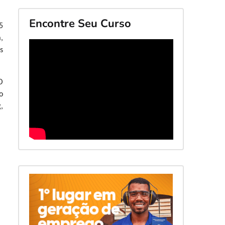
Encontre Seu Curso
5
,
s
O
o
,