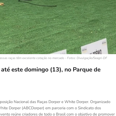
o, essas raças têm excelente cotação no mercado - Fotos: Divulgação/Seagri-DF
 até este domingo (13), no Parque de
Exposição Nacional das Raças Dorper e White Dorper. Organizado
 White Dorper (ABCDorper) em parceria com o Sindicato dos
 evento reúne criadores de todo o Brasil com o objetivo de promover