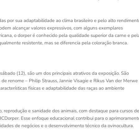
as por sua adaptabilidade ao clima brasileiro e pelo alto rendiment
 podem alcançar valores expressivos, com alguns exemplares
icana, o dorper é conhecido pela qualidade superior da carne e pel
gualmente resistente, mas se diferencia pela coloração branca.
ábado (12), são um dos principais atrativos da exposição. São
os de renome – Philip Strauss, Jannie Visagie e Rikus Van der Merwe
aracterísticas físicas e adaptabilidade das raças ao ambiente
o, reprodução e sanidade dos animais, com destaque para cursos d
 ABCDorper. Esse enfoque educacional contribui para o aprimorament
nidades de negócios e o desenvolvimento técnico da ovinocultura.