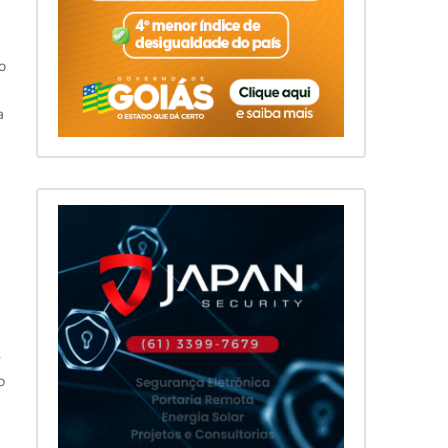
o
a
e
o