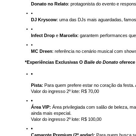
Donato no Relato
: protagonista do evento e respon
DJ Kryscow
: uma das DJs mais aguardadas, famosa 
Infect Drop
 e 
Marcelix
: garantem performances que 
MC Dreen
: referência no cenário musical com show
*Experiências Exclusivas O 
Baile do Donato
 oferece
Pista: 
Para quem prefere estar no coração da festa.
Valor do ingresso 2º lote: R$ 70,00  
Área VIP: 
Área privilegiada com salão de beleza, m
ainda mais especial.
Valor do ingresso 2º lote: R$ 100,00 
Camarote Premium (2º andar):
 Para quem busca sof