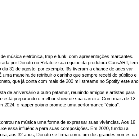
de música eletrônica, trap e funk, com apresentações marcantes. 
derada por Donato no Relato e sua equipe da produtora CausART, tem 
 dia 31 de agosto, por exemplo, fãs tiveram a chance de adesivar 
"É uma maneira de retribuir o carinho que sempre recebi do público e 
Donato, que já conta com mais de 200 mil streams no Spotify este ano
esta de aniversário a outro patamar, reunindo amigos e artistas para 
le está preparando o melhor show de sua carreira. Com mais de 12 
em 2024, o rapper goiano promete uma performance "épica".
encontrou na música uma forma de expressar suas vivências. Aos 18 
ouxe essa influência para suas composições. Em 2020, fundou a 
gora, aos 32 anos, Donato se firma como um dos grandes nomes da 