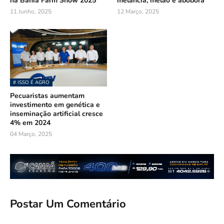
na Bahia Farm Show 2025
melancia, melão e abóbora
11 Junho, 2025
12 Março, 2025
# ISSO É AGRO
Pecuaristas aumentam
investimento em genética e
inseminação artificial cresce
4% em 2024
04 Março, 2025
Postar Um Comentário