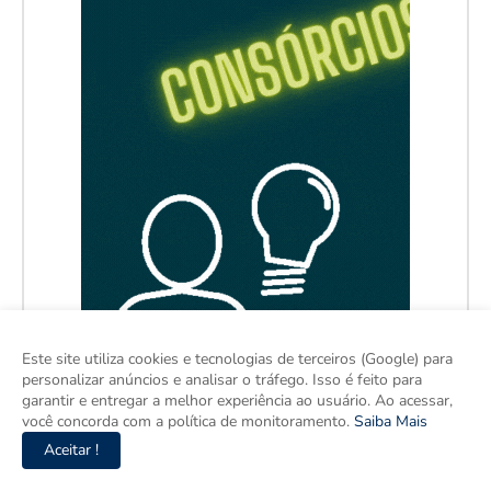
Este site utiliza cookies e tecnologias de terceiros (Google) para
personalizar anúncios e analisar o tráfego. Isso é feito para
garantir e entregar a melhor experiência ao usuário. Ao acessar,
você concorda com a política de monitoramento.
Saiba Mais
Aceitar !