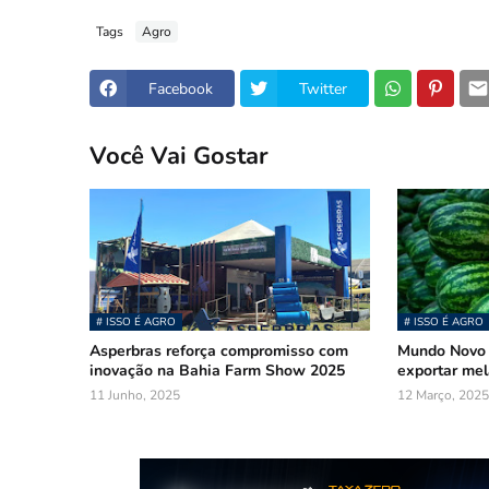
Tags
Agro
Facebook
Twitter
Você Vai Gostar
# ISSO É AGRO
# ISSO É AGRO
Asperbras reforça compromisso com
Mundo Novo 
inovação na Bahia Farm Show 2025
exportar mel
11 Junho, 2025
12 Março, 2025