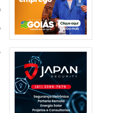
l
s
e