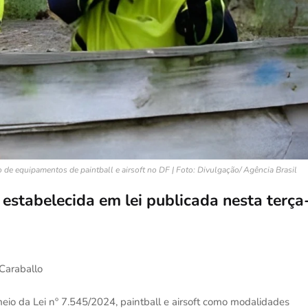
 de equipamentos de paintball e airsoft no DF | Foto: Divulgação/ Agência Brasil
estabelecida em lei publicada nesta terça
 Caraballo
eio da Lei nº 7.545/2024, paintball e airsoft como modalidades