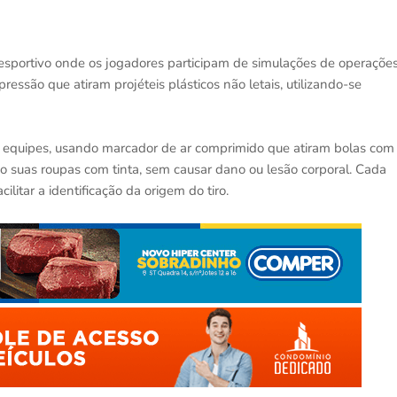
desportivo onde os jogadores participam de simulações de operaçõe
ressão que atiram projéteis plásticos não letais, utilizando-se
m equipes, usando marcador de ar comprimido que atiram bolas com
ndo suas roupas com tinta, sem causar dano ou lesão corporal. Cada
ilitar a identificação da origem do tiro.