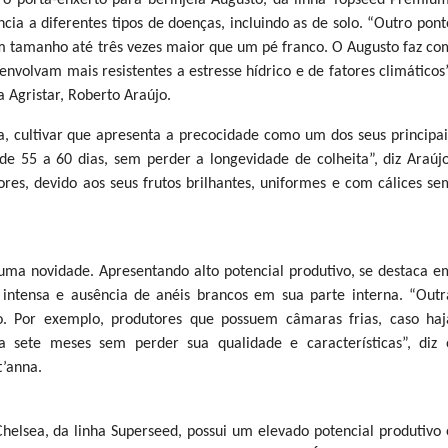
 o porta-enxerto para berinjela Augusto, da linha Topseed Premium
ia a diferentes tipos de doenças, incluindo as de solo. “Outro pont
um tamanho até três vezes maior que um pé franco. O Augusto faz co
nvolvam mais resistentes a estresse hídrico e de fatores climáticos”
 Agristar, Roberto Araújo.
, cultivar que apresenta a precocidade como um dos seus principai
 de 55 a 60 dias, sem perder a longevidade de colheita”, diz Araújo
es, devido aos seus frutos brilhantes, uniformes e com cálices se
uma novidade. Apresentando alto potencial produtivo, se destaca e
 intensa e ausência de anéis brancos em sua parte interna. “Outr
 Por exemplo, produtores que possuem câmaras frias, caso haj
 sete meses sem perder sua qualidade e características”, diz 
t’anna.
helsea, da linha Superseed, possui um elevado potencial produtivo 