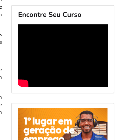
m
z
Encontre Seu Curso
m
s
s
e
m
m
e
m