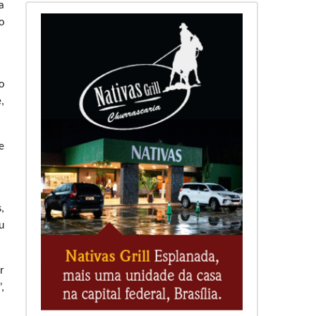
a
o
o
,
e
,
u
r
,