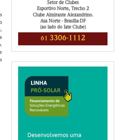
s
o
,
a
.
e
s