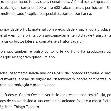
lexo de queima de folhas e aos nematoides. Além disso, comparado 
res alcançam cerca de 200 a até 600 caixas a mais por hectare. Sã
muito elevado”, explica o especialista Samuel Sant’anna.
o novidade o Hulk, material com precocidade – iniciando a produçã
ateral – em uma planta com aproximadamente 70 dias de transplante
a cinco brotos laterais, com até seis frutos cada um.
 plantio, também é outro ponto forte do Hulk. Há produtores qu
tros que alcançaram quase um ano.
es: os tomates salada híbridos Nivus, da Topseed Premium, e Taos
cultivares, apesar de vigorosas, desenvolvem pencas compactas, o
ara a padronização e produtividade.
, Sudeste, Centro-Oeste e Nordeste e apresenta boa resistência, po
dos de chuva devido a sua excelente sanidade foliar e a casca forte”
gristar, Thiago Teodoro.