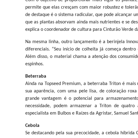
Com o objetivo de proporcionar mais vigor às plantas,
permite que elas cresçam com maior robustez e tolerânc
de destaque é o sistema radicular, que pode alcançar 
que as plantas absorvam ainda mais nutrientes e se dese
explica o coordenador de cultura para Cinturão Verde da
Na mesma linha, outro lançamento é a berinjela Innova
diferenciais. “Seu início de colheita já começa dentro
Além disso, o material chama a atenção dos consumidor
espinhos.
Beterraba
Ainda na Topseed Premium, a beterraba Triton é mais 
sua aparência, com uma pele lisa, de coloração roxa
grande vantagem é o potencial para armazenamento.
necessidade, podem armazenar a Triton de quatro a
especialista em Bulbos e Raízes da Agristar, Samuel San
Cebola
Se destacando pela sua precocidade, a cebola híbrida C