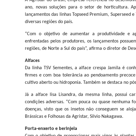
A Agristar do Brasil, empresa referência no desenvol
ano, novas soluções para o setor de horticultura. 
lançamentos das linhas Topseed Premium, Superseed e 
diversas regiões do país.
“Com o objetivo de aumentar a produtividade e apre
enfrentadas pelos produtores, os lançamentos possue
regiões, de Norte a Sul do país”, afirma o diretor de D
Alfaces
Da linha TSV Sementes, a alface crespa Jamila é con
firmes e com boa tolerância ao pendoamento precoce 
cultivo aberto ou hidroponia. Também se destaca no pó
Já a alface lisa Lisandra, da mesma linha, possui 
condições adversas. “Com pouca ou quase nenhuma for
doenças, visto que os insetos não conseguem se aloja
Brássicas e Folhosas da Agristar, Silvio Nakagawa.
Porta-enxerto e berinjela