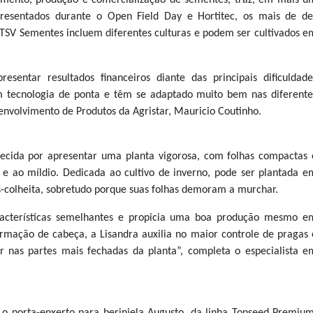
vimento, produção e comercialização de sementes, traz, em mais u
Apresentados durante o Open Field Day e Hortitec, os mais de de
TSV Sementes incluem diferentes culturas e podem ser cultivados e
sentar resultados financeiros diante das principais dificuldade
m tecnologia de ponta e têm se adaptado muito bem nas diferente
esenvolvimento de Produtos da Agristar, Mauricio Coutinho.
hecida por apresentar uma planta vigorosa, com folhas compactas 
e ao míldio. Dedicada ao cultivo de inverno, pode ser plantada e
s-colheita, sobretudo porque suas folhas demoram a murchar.
características semelhantes e propicia uma boa produção mesmo e
mação de cabeça, a Lisandra auxilia no maior controle de pragas 
r nas partes mais fechadas da planta”, completa o especialista e