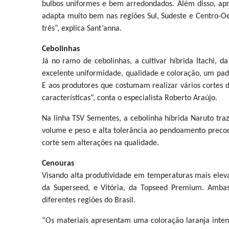
bulbos uniformes e bem arredondados. Além disso, a
adapta muito bem nas regiões Sul, Sudeste e Centro-Oes
três”, explica Sant’anna.
Cebolinhas
Já no ramo de cebolinhas, a cultivar híbrida Itachi,
excelente uniformidade, qualidade e coloração, um p
E aos produtores que costumam realizar vários cortes d
características”, conta o especialista Roberto Araújo.
Na linha TSV Sementes, a cebolinha híbrida Naruto tr
volume e peso e alta tolerância ao pendoamento precoc
corte sem alterações na qualidade.
Cenouras
Visando alta produtividade em temperaturas mais elevad
da Superseed, e Vitória, da Topseed Premium. Amba
diferentes regiões do Brasil.
“Os materiais apresentam uma coloração laranja intens