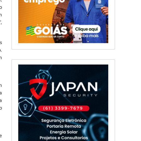
,
o
m
,
s
.
m
m
a
a
o
e