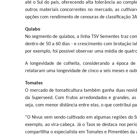
até o Sul do país, oferecendo alta tolerância ao comp
outros materiais concorrentes no mercado, as cultiva
opções com rendimento de cenouras de classificação 3A 
Quiabo
No segmento de quiabos, a linha TSV Sementes traz com
dentro de 50 a 60 dias - e crescimento com brotação l
por exemplo, foi possível observar uma média de quatro 
A longevidade de colheita, considerando a época de
relataram uma longevidade de cinco a seis meses e ou
Tomates
O mercado de tomaticultura também ganha duas novidad
da Superseed. Com frutos arredondados e grandes, as 
seja, com menor distância entre elas, o que contribui p
“O Nivus vem sendo cultivado em algumas regiões do Sul
exemplo, ao vira-cabeça. Já o Taos se destaca nos perío
compartilha o especialista em Tomates e Pimentões da A