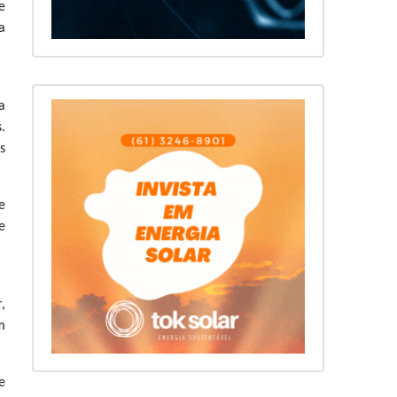
e
a
a
.
s
e
e
,
m
e