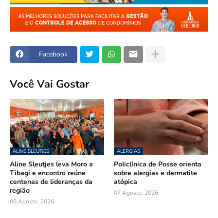
Facebook
Você Vai Gostar
ALINE SLEUTJES
ALERGIAS
Aline Sleutjes leva Moro a
Policlínica de Posse orienta
Tibagi e encontro reúne
sobre alergias e dermatite
centenas de lideranças da
atópica
região
07 Agosto, 2026
08 Agosto, 2026