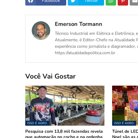
Facebook
Twitter
Emerson Tormann
Técnico Industrial em Elétrica e Eletrônica
Atualmente, é Editor-Chefe na Atualidade P
experiência como jornalista e diagramador, 
https://atualidadepolitica.com.br
Você Vai Gostar
ISSO É AGRO.
ISSO É AGRO.
Pesquisa com 13,8 mil fazendas revela
Túnel de LED
que automação no cocho e na ordenha
Noel são as 