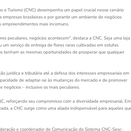
os e Turismo (CNC) desempenha um papel crucial nesse cenário
às empresas brasileiras e por garantir um ambiente de negócios
é os empreendimentos mais incomuns.
es peculiares, negócios acontecem", destaca a CNC. Seja uma loja
 um serviço de entrega de flores raras cultivadas em estufas
cios tenham as mesmas oportunidades de prosperar que qualquer
o jurídica e tributária até a defesa dos interesses empresariais em
 capacidade de adaptar-se às mudanças do mercado e de promover
e negócios – inclusive os mais peculiares.
 CNC, reforçando seu compromisso com a diversidade empresarial. Em
izada, a CNC surge como uma aliada indispensável para aqueles qu
ederação e coordenador de Comunicação do Sistema CNC-Sesc-