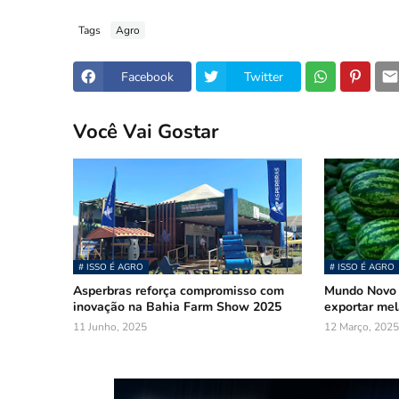
Tags
Agro
Facebook
Twitter
Você Vai Gostar
# ISSO É AGRO
# ISSO É AGRO
Asperbras reforça compromisso com
Mundo Novo 
inovação na Bahia Farm Show 2025
exportar mel
11 Junho, 2025
12 Março, 2025