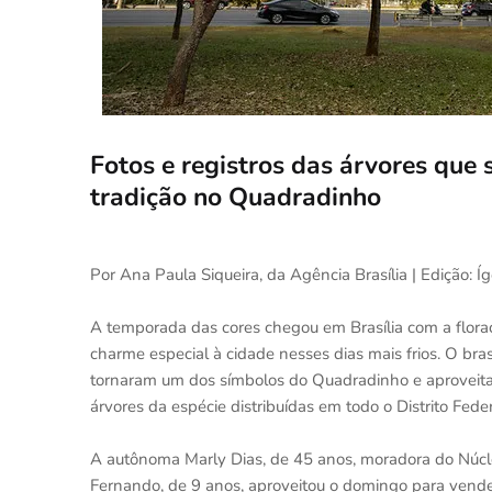
Fotos e registros das árvores que
tradição no Quadradinho
Por Ana Paula Siqueira, da Agência Brasília | Edição: Ígo
A temporada das cores chegou em Brasília com a floraçã
charme especial à cidade nesses dias mais frios. O br
tornaram um dos símbolos do Quadradinho e aproveitam
árvores da espécie distribuídas em todo o Distrito Feder
A autônoma Marly Dias, de 45 anos, moradora do Núcle
Fernando, de 9 anos, aproveitou o domingo para vender