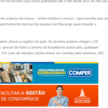
00 mil árvores que serão plantadas até o fim deste ano, 40 mil são
ante a época de chuva – entre outubro e março -, que permite que as
ompanhamento mensal de equipes da Novacap para impedir a
iados climas e regiões do país. As árvores podem chegar a 15
, apesar de todo o carinho do brasiliense pelos ipês, qualquer
. Em caso de dúvidas, basta entrar em contato pelo telefone 162.