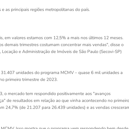
e as principais regiões metropolitanas do país.
s, em valores estamos com 12,5% a mais nos últimos 12 meses.
 os demais trimestres costumam concentrar mais vendas", disse o
 Locação e Administração de Imóveis de São Paulo (Secovi-SP)
das 31.407 unidades do programa MCMV – quase 6 mil unidades a
o primeiro trimestre de 2023.
3, o mercado tem respondido positivamente aos "avanços
" de resultados em relação ao que vinha acontecendo no primeir
m 24,7% (de 21.207 para 26.439 unidades) e as vendas crescera
elo MCMV. Isso mostra que o programa vem respondendo bem desde