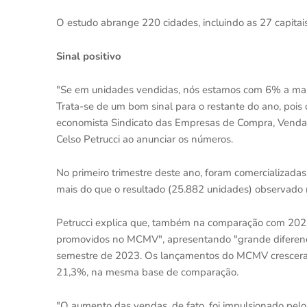
O estudo abrange 220 cidades, incluindo as 27 capitais 
Sinal positivo
"Se em unidades vendidas, nós estamos com 6% a mai
Trata-se de um bom sinal para o restante do ano, pois
economista Sindicato das Empresas de Compra, Venda,
Celso Petrucci ao anunciar os números.
No primeiro trimestre deste ano, foram comercializa
mais do que o resultado (25.882 unidades) observado n
Petrucci explica que, também na comparação com 202
promovidos no MCMV", apresentando "grande diferença
semestre de 2023. Os lançamentos do MCMV crescera
21,3%, na mesma base de comparação.
"O aumento das vendas, de fato, foi impulsionado p