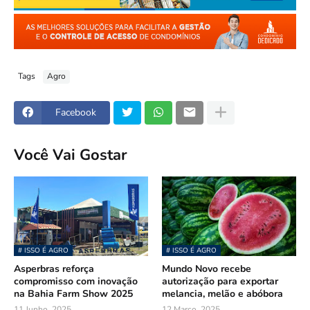
Tags
Agro
Facebook
Você Vai Gostar
# ISSO É AGRO
# ISSO É AGRO
Asperbras reforça
Mundo Novo recebe
compromisso com inovação
autorização para exportar
na Bahia Farm Show 2025
melancia, melão e abóbora
11 Junho, 2025
12 Março, 2025