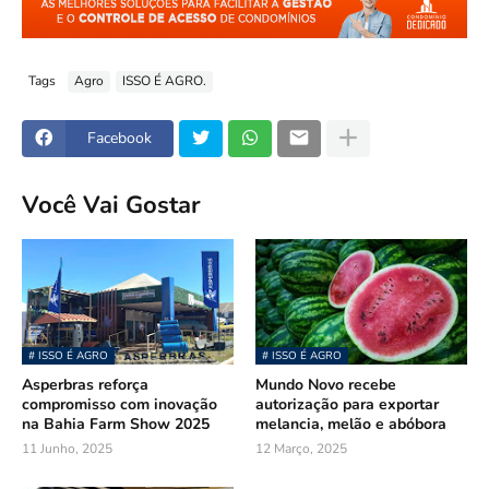
Tags
Agro
ISSO É AGRO.
Facebook
Você Vai Gostar
# ISSO É AGRO
# ISSO É AGRO
Asperbras reforça
Mundo Novo recebe
compromisso com inovação
autorização para exportar
na Bahia Farm Show 2025
melancia, melão e abóbora
11 Junho, 2025
12 Março, 2025