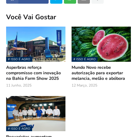
Você Vai Gostar
# ISSO É AGRO
# ISSO É AGRO
Asperbras reforça
Mundo Novo recebe
compromisso com inovação
autorização para exportar
na Bahia Farm Show 2025
melancia, melão e abóbora
11 Junho, 2025
12 Março, 2025
# ISSO É AGRO
Pecuaristas aumentam