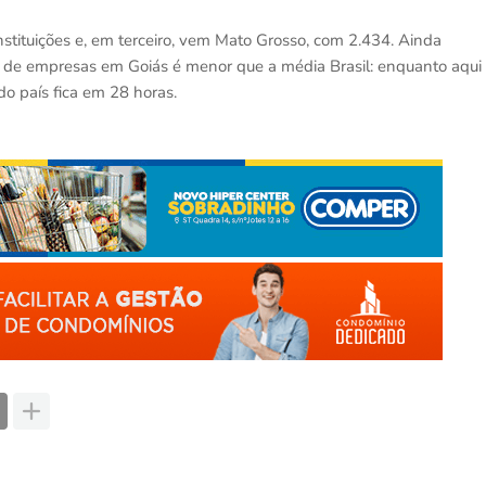
tituições e, em terceiro, vem Mato Grosso, com 2.434. Ainda
de empresas em Goiás é menor que a média Brasil: enquanto aqui
o país fica em 28 horas.