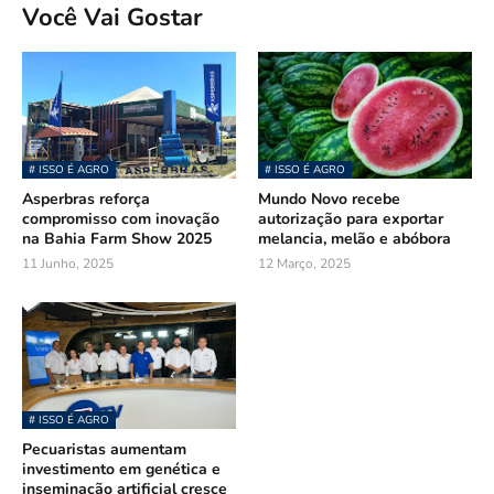
Você Vai Gostar
# ISSO É AGRO
# ISSO É AGRO
Asperbras reforça
Mundo Novo recebe
compromisso com inovação
autorização para exportar
na Bahia Farm Show 2025
melancia, melão e abóbora
11 Junho, 2025
12 Março, 2025
# ISSO É AGRO
Pecuaristas aumentam
investimento em genética e
inseminação artificial cresce