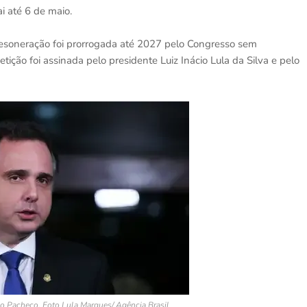
i até 6 de maio.
esoneração foi prorrogada até 2027 pelo Congresso sem
etição foi assinada pelo presidente Luiz Inácio Lula da Silva e pelo
o Pacheco. Foto Lula Marques/ Agência Brasil