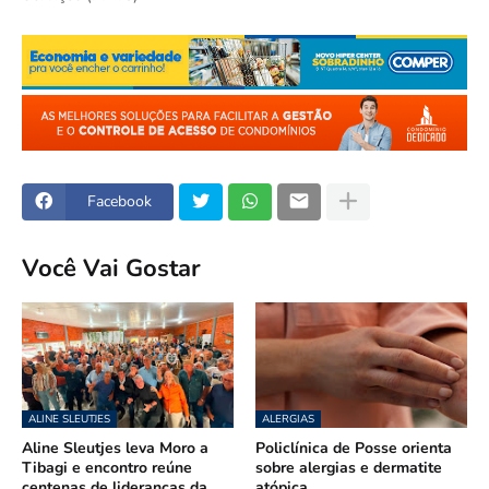
Facebook
Você Vai Gostar
ALINE SLEUTJES
ALERGIAS
Aline Sleutjes leva Moro a
Policlínica de Posse orienta
Tibagi e encontro reúne
sobre alergias e dermatite
centenas de lideranças da
atópica