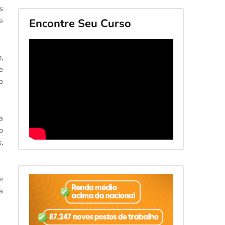
s
e
Encontre Seu Curso
,
e
o
a
o
,
e
a