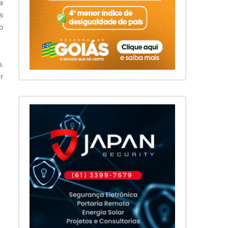
a
s
o
.
r