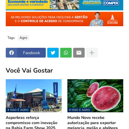
Tags
Agro
Facebook
Você Vai Gostar
# ISSO É AGRO
# ISSO É AGRO
Asperbras reforça
Mundo Novo recebe
compromisso com inovação
autorização para exportar
na Bahia Farm Show 2025
melancia, melão e abóbora