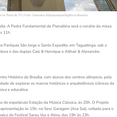
ça na Torre de TV | Foto: Geovana Albuquerque/Agência Brasília
 dia. A Pedra Fundamental de Planaltina será o cenário da missa
às 11h.
da Paróquia São Jorge e Santo Expedito, em Taguatinga, sob o
ova e das duplas Caio & Henrique e Althair & Alexandre.
tro Histórico de Brasília, com alunos dos centros olímpicos, pela
de de explorar os marcos históricos e arquitetônicos icônicos da
siva e educativa.
o do espetáculo Estação da Música Clássica, às 20h. O Projeto
presentação às 15h, no Sesc Garagem (Asa Sul), voltado para o
 palco do Festival Sarau Voz e Alma, das 19h às 23h.