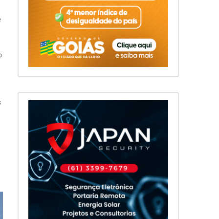
e
o
s