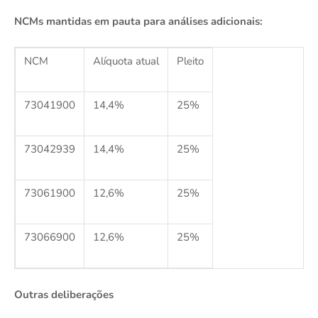
NCMs mantidas em pauta para análises adicionais:
NCM
Alíquota atual
Pleito
73041900
14,4%
25%
73042939
14,4%
25%
73061900
12,6%
25%
73066900
12,6%
25%
Outras deliberações