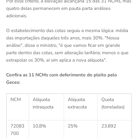
Por esse critério, a elevação alcançaria 15 das 31 NCMs, mas
quatro delas permanecem em pauta parta análises
adicionais.
O estabelecimento das cotas seguiu a mesma lógica: média
das importações daqueles três anos, mais 30%. "Nossa
análise", disse o ministro, "é que vamos ficar em grande
parte dentro das cotas, sem alteração tarifária; menos o que
extrapolar os 30%, aí sim aplica a nova alíquota".
Confira as 11 NCMs com deferimento do pleito pelo
Gecex:
NCM
Alíquota
Alíquota
Quota
intraquota
extracota
(toneladas)
72083
10,8%
25%
23.892
700