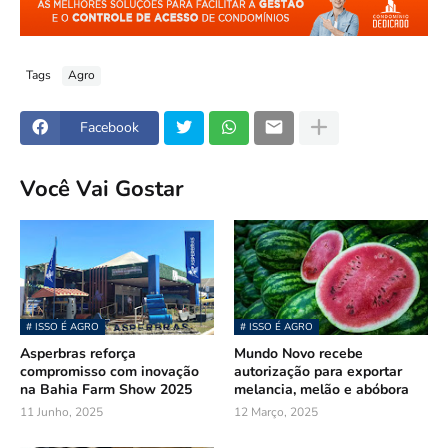
Tags
Agro
Facebook
Você Vai Gostar
# ISSO É AGRO
# ISSO É AGRO
Asperbras reforça
Mundo Novo recebe
compromisso com inovação
autorização para exportar
na Bahia Farm Show 2025
melancia, melão e abóbora
11 Junho, 2025
12 Março, 2025