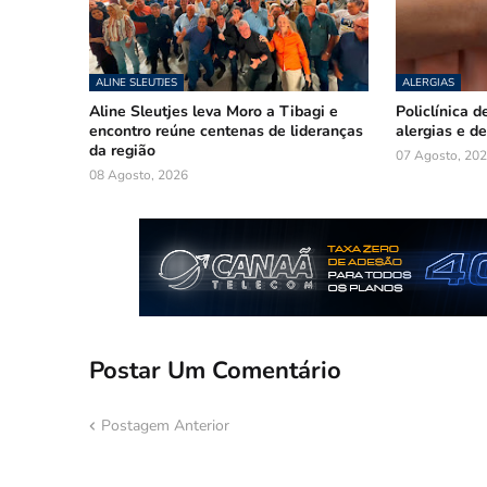
ALINE SLEUTJES
ALERGIAS
Aline Sleutjes leva Moro a Tibagi e
Policlínica d
encontro reúne centenas de lideranças
alergias e d
da região
07 Agosto, 20
08 Agosto, 2026
Postar Um Comentário
Postagem Anterior