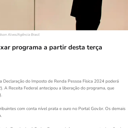
dson Alves/Agência Brasil
ixar programa a partir desta terça
 a Declaração do Imposto de Renda Pessoa Física 2024 poderá
12). A Receita Federal antecipou a liberação do programa, que
).
buintes com conta nível prata e ouro no Portal Gov.br. Os demais
.