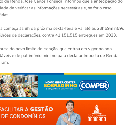
o de Renda, José Carlos Fonseca, informou que a antecipação do
ade de verificar as informações necessárias e, se for o caso,
rias.
a começa às 8h da próxima sexta-feira e vai até as 23h59min59s
milhões de declarações, contra 41.151.515 entregues em 2023.
causa do novo limite de isenção, que entrou em vigor no ano
utáveis e de patrimônio mínimo para declarar Imposto de Renda
aram.