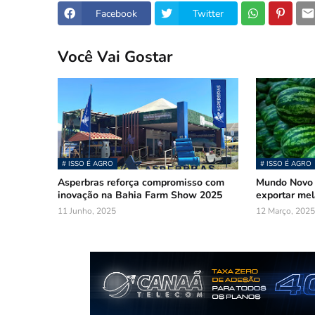
Facebook
Twitter
Você Vai Gostar
# ISSO É AGRO
# ISSO É AGRO
Asperbras reforça compromisso com
Mundo Novo 
inovação na Bahia Farm Show 2025
exportar mel
11 Junho, 2025
12 Março, 2025