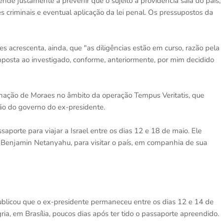
de justamente a prevenir que o sujeito à providência saia do país,
 criminais e eventual aplicação da lei penal. Os pressupostos da
s acrescenta, ainda, que "as diligências estão em curso, razão pela
posta ao investigado, conforme, anteriormente, por mim decidido
nação de Moraes no âmbito da operação Tempus Veritatis, que
lão do governo do ex-presidente.
porte para viajar a Israel entre os dias 12 e 18 de maio. Ele
o, Benjamin Netanyahu, para visitar o país, em companhia de sua
ublicou que o ex-presidente permaneceu entre os dias 12 e 14 de
, em Brasília, poucos dias após ter tido o passaporte apreendido.