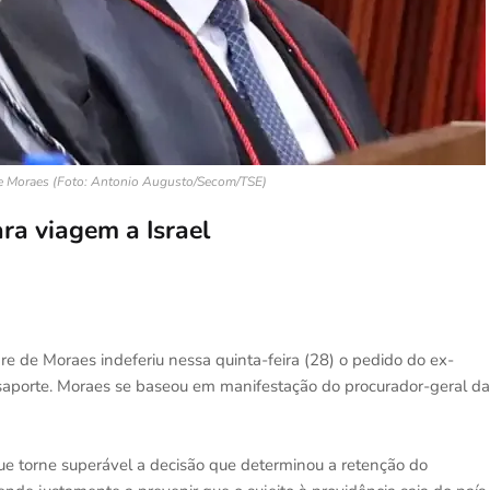
de Moraes (Foto: Antonio Augusto/Secom/TSE)
ra viagem a Israel
e de Moraes indeferiu nessa quinta-feira (28) o pedido do ex-
ssaporte. Moraes se baseou em manifestação do procurador-geral da
ue torne superável a decisão que determinou a retenção do