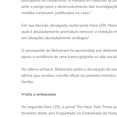
passaporte do requerente. A medida em questão se pren
ante o perigo para o desenvolvimento das investigações
medida continuam justificados no caso."
Em sua decisão, divulgada nesta sexta-feira (29), Morae
qual é absolutamente prematuro remover a restrição im
em situações absolutamente análogas".
O passaporte de Bolsonaro foi apreendido por determi
apura a existência de uma trama golpista no alto esca
Na última semana, Bolsonaro pediu a devolução do passa
afirma que recebeu convite oficial do primeiro-ministr
família.
Visita a embaixada
Na segunda-feira (25), o jornal The New York Times p
fevereiro deste ano hospedado na Embaixada da Hungria