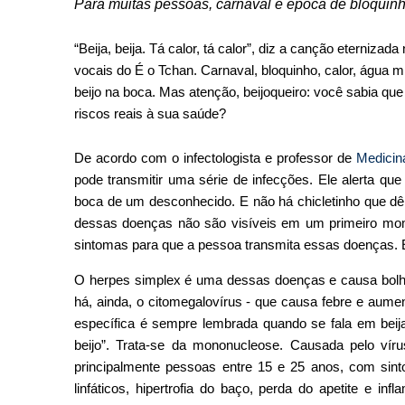
Para muitas pessoas, carnaval é época de bloquinho
“Beija, beija. Tá calor, tá calor”, diz a canção eterniz
vocais do É o Tchan. Carnaval, bloquinho, calor, água
beijo na boca. Mas atenção, beijoqueiro: você sabia qu
riscos reais à sua saúde?
De acordo com o infectologista e professor de
Medicin
pode transmitir uma série de infecções. Ele alerta qu
boca de um desconhecido. E não há chicletinho que dê 
dessas doenças não são visíveis em um primeiro mome
sintomas para que a pessoa transmita essas doenças. 
O herpes simplex é uma dessas doenças e causa bolha
há, ainda, o citomegalovírus - que causa febre e aume
específica é sempre lembrada quando se fala em beija
beijo”. Trata-se da mononucleose. Causada pelo víru
principalmente pessoas entre 15 e 25 anos, com sin
linfáticos, hipertrofia do baço, perda do apetite e i