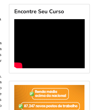
Encontre Seu Curso
a
a
a
s
r
,
a
o
e
s
o