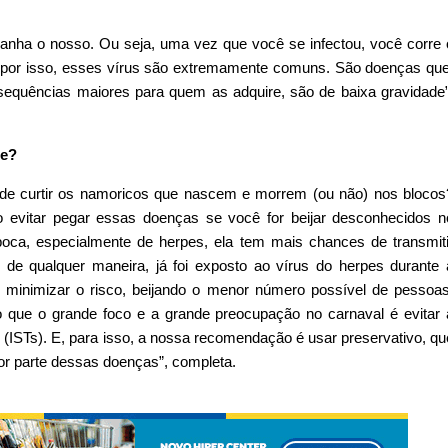
anha o nosso. Ou seja, uma vez que você se infectou, você corre 
e, por isso, esses vírus são extremamente comuns. São doenças que
equências maiores para quem as adquire, são de baixa gravidade”
de?
m de curtir os namoricos que nascem e morrem (ou não) nos blocos
o evitar pegar essas doenças se você for beijar desconhecidos n
boca, especialmente de herpes, ela tem mais chances de transmiti
de qualquer maneira, já foi exposto ao vírus do herpes durante 
 é minimizar o risco, beijando o menor número possível de pessoas
 que o grande foco e a grande preocupação no carnaval é evitar 
(ISTs). E, para isso, a nossa recomendação é usar preservativo, qu
or parte dessas doenças”, completa.