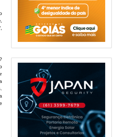
o
,
,
?
o
r
a
.
a
e