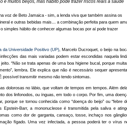
 e muitos beijos, mas hábito pode trazer riscos reais à saúde
ada na voz de Beto Jamaica - sim, a lenda viva que também assina os
 mineral e outras bebidas mais… a combinação perfeita para quem am
e o simples hábito de conhecer algumas bocas por aí pode trazer
a da Universidade Positivo (UP)
, Marcelo Ducroquet, o beijo na boc
e infecções das mais variadas podem estar escondidas naquela lind
jeito. “Não se trata apenas de uma boa higiene bucal, porque muita
nto”, lembra. Ele explica que não é necessário sequer apresenta
É possível transmitir mesmo não tendo sintomas.
s dolorosas no lábio, que voltam de tempos em tempos. Além dela
nto dos linfonodos, ou ínguas, em todo o corpo. Por fim, uma doenç
r, porque se tornou conhecida como “doença do beijo” ou “febre d
s Epstein-Barr, a mononucleose é transmitida pela saliva e ating
tomas como dor de garganta, cansaço, tosse, inchaço nos gânglio
nflamação fígado. Uma vez infectada, a pessoa poderá ter o vírus n