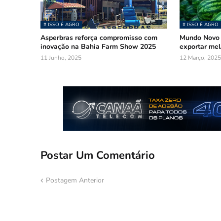
# ISSO É AGRO
# ISSO É AGRO
Asperbras reforça compromisso com
Mundo Novo 
inovação na Bahia Farm Show 2025
exportar mel
11 Junho, 2025
12 Março, 2025
Postar Um Comentário
Postagem Anterior