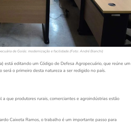
cuária de Goiás: modernização e facilidade (Foto: André Bianchi)
a) está editando um Código de Defesa Agropecuário, que reúne um
será o primeiro desta natureza a ser redigido no país.
l a que produtores rurais, comerciantes e agroindústrias estão
cardo Caixeta Ramos, o trabalho é um importante passo para