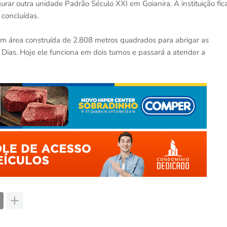
ar outra unidade Padrão Século XXI em Goianira. A instituição fic
 concluídas.
om área construída de 2.808 metros quadrados para abrigar as
a Dias. Hoje ele funciona em dois turnos e passará a atender a