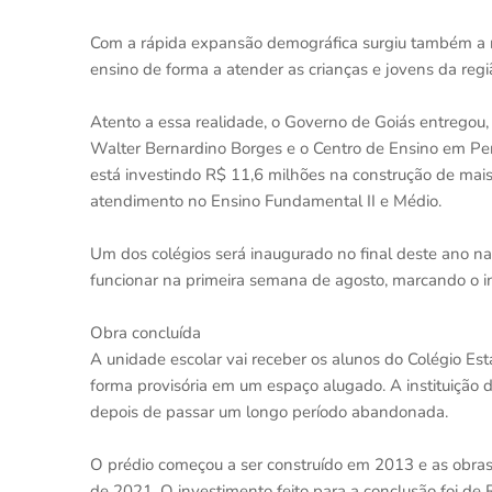
Com a rápida expansão demográfica surgiu também a 
ensino de forma a atender as crianças e jovens da reg
Atento a essa realidade, o Governo de Goiás entregou,
Walter Bernardino Borges e o Centro de Ensino em Perío
está investindo R$ 11,6 milhões na construção de mai
atendimento no Ensino Fundamental II e Médio.
Um dos colégios será inaugurado no final deste ano na 
funcionar na primeira semana de agosto, marcando o in
Obra concluída
A unidade escolar vai receber os alunos do Colégio Es
forma provisória em um espaço alugado. A instituição 
depois de passar um longo período abandonada.
O prédio começou a ser construído em 2013 e as obras
de 2021. O investimento feito para a conclusão foi de 