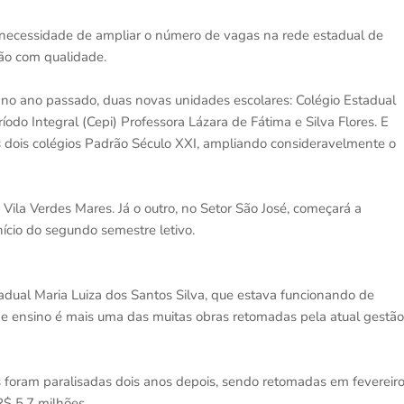
necessidade de ampliar o número de vagas na rede estadual de
ião com qualidade.
 no ano passado, duas novas unidades escolares: Colégio Estadual
do Integral (Cepi) Professora Lázara de Fátima e Silva Flores. E
s dois colégios Padrão Século XXI, ampliando consideravelmente o
Vila Verdes Mares. Já o outro, no Setor São José, começará a
ício do segundo semestre letivo.
tadual Maria Luiza dos Santos Silva, que estava funcionando de
de ensino é mais uma das muitas obras retomadas pela atual gestão
 foram paralisadas dois anos depois, sendo retomadas em fevereir
R$ 5,7 milhões.