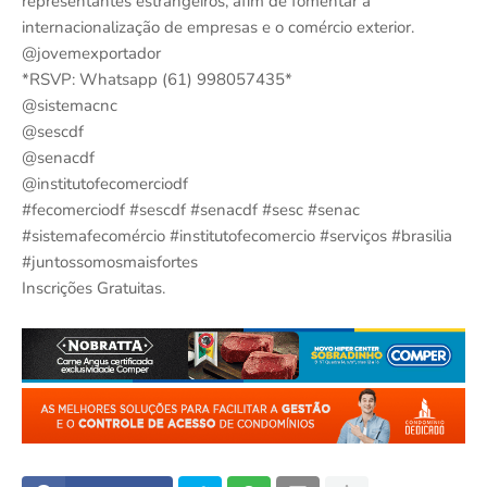
representantes estrangeiros, afim de fomentar a
internacionalização de empresas e o comércio exterior.
@jovemexportador
*RSVP: Whatsapp (61) 998057435*
@sistemacnc
@sescdf
@senacdf
@institutofecomerciodf
#fecomerciodf #sescdf #senacdf #sesc #senac
#sistemafecomércio #institutofecomercio #serviços #brasilia
#juntossomosmaisfortes
Inscrições Gratuitas.