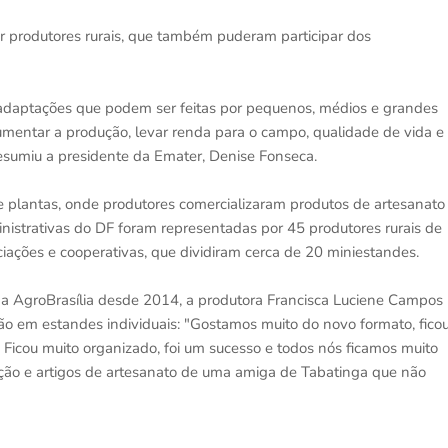
r produtores rurais, que também puderam participar dos
e adaptações que podem ser feitas por pequenos, médios e grandes
umentar a produção, levar renda para o campo, qualidade de vida e
esumiu a presidente da Emater, Denise Fonseca.
plantas, onde produtores comercializaram produtos de artesanato
inistrativas do DF foram representadas por 45 produtores rurais de
ciações e cooperativas, que dividiram cerca de 20 miniestandes.
na AgroBrasília desde 2014, a produtora Francisca Luciene Campos
ção em estandes individuais: "Gostamos muito do novo formato, fico
o! Ficou muito organizado, foi um sucesso e todos nós ficamos muito
cação e artigos de artesanato de uma amiga de Tabatinga que não