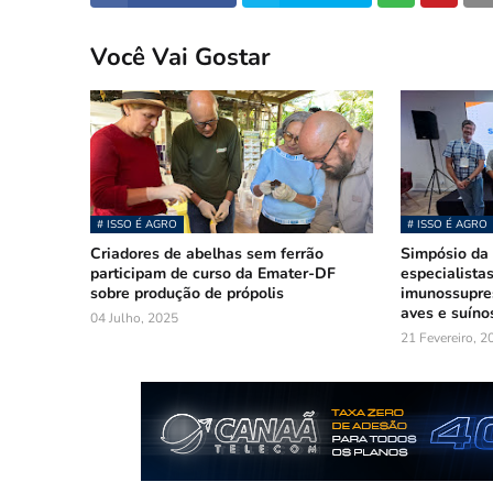
Você Vai Gostar
# ISSO É AGRO
# ISSO É AGRO
Criadores de abelhas sem ferrão
Simpósio da
participam de curso da Emater-DF
especialista
sobre produção de própolis
imunossupre
aves e suíno
04 Julho, 2025
21 Fevereiro, 2