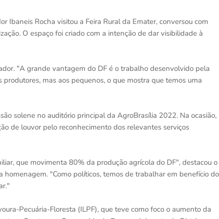
r Ibaneis Rocha visitou a Feira Rural da Emater, conversou com
zação. O espaço foi criado com a intenção de dar visibilidade à
rnador. "A grande vantagem do DF é o trabalho desenvolvido pela
des produtores, mas aos pequenos, o que mostra que temos uma
o solene no auditório principal da AgroBrasília 2022. Na ocasião,
o de louvor pelo reconhecimento dos relevantes serviços
iliar, que movimenta 80% da produção agrícola do DF", destacou o
va da homenagem. "Como políticos, temos de trabalhar em benefício do
ar."
ura-Pecuária-Floresta (ILPF), que teve como foco o aumento da