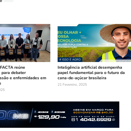
# ISSO É AGRO
 FACTA reúne
Inteligência artificial desempenha
s para debater
papel fundamental para o futuro da
ssão e enfermidades em
cana-de-açúcar brasileira
s
21 Fevereiro, 2025
025