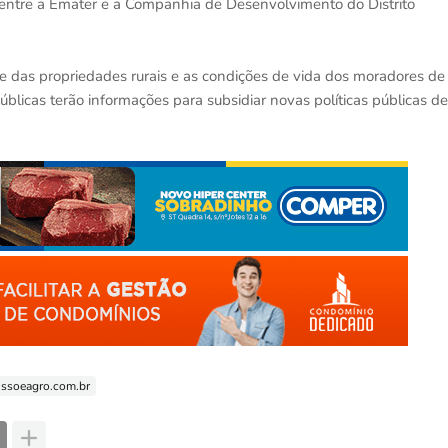
do, entre a Emater e a Companhia de Desenvolvimento do Distrito
de das propriedades rurais e as condições de vida dos moradores de
 públicas terão informações para subsidiar novas políticas públicas de
ssoeagro.com.br