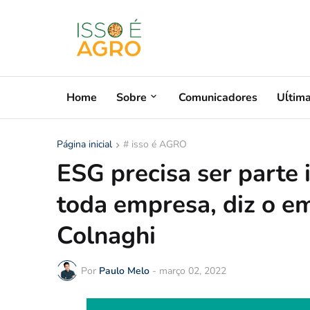
Home
Sobre
Comunicadores
Uĺtim
Página inicial
# isso é AGRO
ESG precisa ser parte 
toda empresa, diz o e
Colnaghi
Por
Paulo Melo
-
março 02, 2022