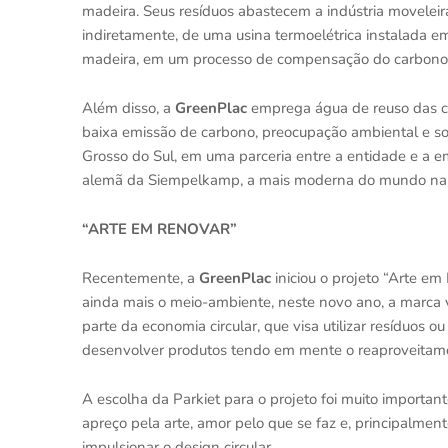
madeira. Seus resíduos abastecem a indústria moveleira
indiretamente, de uma usina termoelétrica instalada e
madeira, em um processo de compensação do carbono
Além disso, a
GreenPlac
emprega água de reuso das chu
baixa emissão de carbono, preocupação ambiental e so
Grosso do Sul, em uma parceria entre a entidade e a e
alemã da Siempelkamp, a mais moderna do mundo na
“ARTE EM RENOVAR”
Recentemente, a
GreenPlac
iniciou o projeto “Arte em
ainda mais o meio-ambiente, neste novo ano, a marca va
parte da economia circular, que visa utilizar resíduos 
desenvolver produtos tendo em mente o reaproveitame
A escolha da Parkiet para o projeto foi muito importa
apreço pela arte, amor pelo que se faz e, principalmen
impulsionar o design circular.