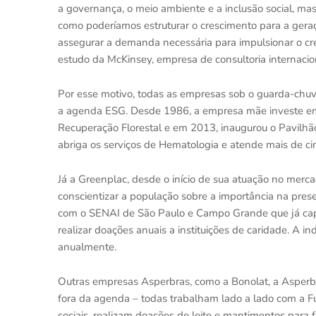
a governança, o meio ambiente e a inclusão social, m
como poderíamos estruturar o crescimento para a gera
assegurar a demanda necessária para impulsionar o cr
estudo da McKinsey, empresa de consultoria internaci
Por esse motivo, todas as empresas sob o guarda-chu
a agenda ESG. Desde 1986, a empresa mãe investe em 
Recuperação Florestal e em 2013, inaugurou o Pavilhã
abriga os serviços de Hematologia e atende mais de ci
Já a Greenplac, desde o início de sua atuação no mer
conscientizar a população sobre a importância na pre
com o SENAI de São Paulo e Campo Grande que já capa
realizar doações anuais a instituições de caridade. A
anualmente.
Outras empresas Asperbras, como a Bonolat, a Asper
fora da agenda – todas trabalham lado a lado com a F
sociais, realizam doações de leite e mantimentos para f