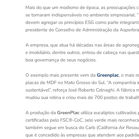
Mais do que um modismo de época, as preocupações 
se tornaram indispensáveis no ambiente empresarial. 
devem agregar os princípios ESG como parte integrante
presidente do Conselho de Administração da Asperbra
A empresa, que atua há décadas nas áreas de agronegóc
e imobiliário, dentre outros, entrou de cabeça nas que
boa governança de seus negócios.
O exemplo mais presente vem da
Greenplac
, o mais 
placas de MDF no Mato Grosso do Sul. “A companhia i
sustentável”, reforça José Roberto Colnaghi. A fábric
mudou sua rotina e criou mais de 700 postos de trabal
A produção da
GreenPlac
utiliza eucaliptos cultivado
certificadas pelo FSC®️-CoC, selo verde mais reconhe
também segue em busca do Carb (California Air Resour
que é concedido às empresas que atendem aos padrões 