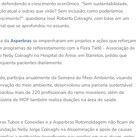
as defendendo o crescimento econômico. “Sem sustentabilidade,
ção atual e outras que virão? Sem inclusão, como poderíamos
escimento?", questiona José Roberto Colnaghi, com base em um
onal que se aprofundou no assunto.
va da
Asperbras
se empenharam em projetos e ações que reforçam
programas de reflorestamento com a Flora Tietê - Associação de
o Nelly Colnaghi no Hospital do Amor, em Barretos, prédio que
nquenta pacientes diariamente.
cado, participa anualmente da Semana do Meio-Ambiente, visando
servação do meio ambiente, desenvolveu uma parceria sustentável
citou mais de 220 profissionais do ramo moveleiro, além de
 indústria de MDF também realiza doações na área de saúde
bras Tubos e Conexões e a Asperbras Rotomoldagem não ficam de
undação Nelly Jorge Colnaghi na disseminação e apoio de causas
amílias a instituições beneficente nas regiões em que atuam, entre