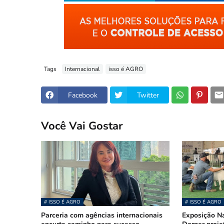
Tags
Internacional
isso é AGRO
Facebook
Twitter
Você Vai Gostar
# ISSO É AGRO
# ISSO É AGRO
Parceria com agências internacionais
Exposição N