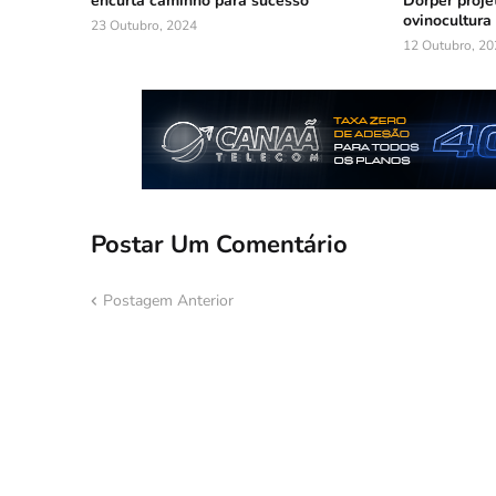
encurta caminho para sucesso
Dorper proje
ovinocultura
23 Outubro, 2024
12 Outubro, 20
Postar Um Comentário
Postagem Anterior