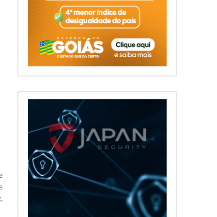
e
s
,