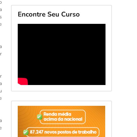
o
a
Encontre Seu Curso
s
e
a
r
r
a
u
e
a
e