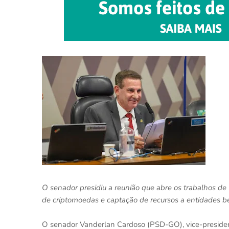
O senador presidiu a reunião que abre os trabalhos 
de criptomoedas e captação de recursos a entidades b
O senador Vanderlan Cardoso (PSD-GO), vice-presiden