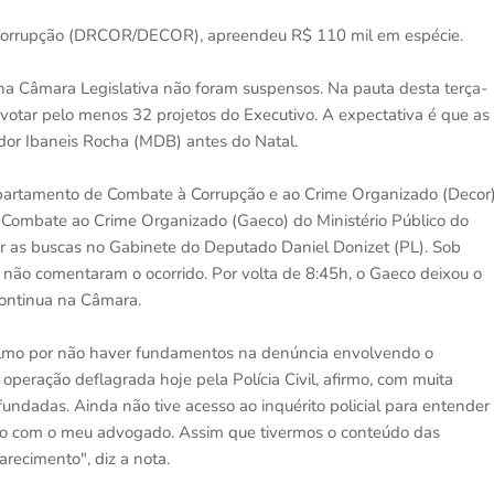
 à Corrupção (DRCOR/DECOR), apreendeu R$ 110 mil em espécie.
 na Câmara Legislativa não foram suspensos. Na pauta desta terça-
a votar pelo menos 32 projetos do Executivo. A expectativa é que as
or Ibaneis Rocha (MDB) antes do Natal.
partamento de Combate à Corrupção e ao Crime Organizado (Decor
 Combate ao Crime Organizado (Gaeco) do Ministério Público do
tar as buscas no Gabinete do Deputado Daniel Donizet (PL). Sob
 não comentaram o ocorrido. Por volta de 8:45h, o Gaeco deixou o
continua na Câmara.
calmo por não haver fundamentos na denúncia envolvendo o
peração deflagrada hoje pela Polícia Civil, afirmo, com muita
undadas. Ainda não tive acesso ao inquérito policial para entender
ato com o meu advogado. Assim que tivermos o conteúdo das
recimento", diz a nota.