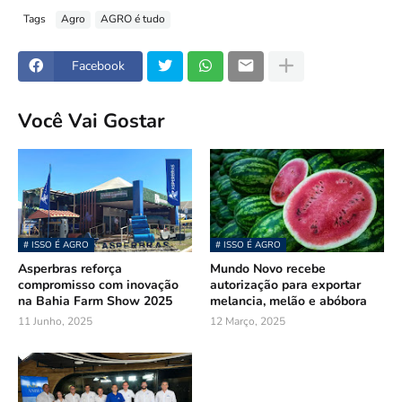
Tags
Agro
AGRO é tudo
Facebook
Você Vai Gostar
# ISSO É AGRO
# ISSO É AGRO
Asperbras reforça
Mundo Novo recebe
compromisso com inovação
autorização para exportar
na Bahia Farm Show 2025
melancia, melão e abóbora
11 Junho, 2025
12 Março, 2025