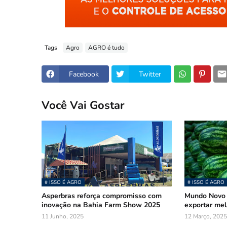
Tags
Agro
AGRO é tudo
Facebook
Twitter
Você Vai Gostar
# ISSO É AGRO
# ISSO É AGRO
Asperbras reforça compromisso com
Mundo Novo 
inovação na Bahia Farm Show 2025
exportar mel
11 Junho, 2025
12 Março, 2025