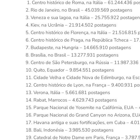
1. Centro histórico de Roma, na Itália – 61.244.436 p
2. Rio de Janeiro, no Brasil – 45.039.569 postagens
3. Veneza e sua lagoa, na Itália – 25.755.922 postage
4. Kiev, na Ucrânia – 21.914.502 postagens
5. Centro histórico de Florença, na Itália – 21.516.815
6. Centro histórico de Praga, na República Tcheca – 1
7. Budapeste, na Hungria – 14.665.910 postagens
8. Brasília, no Brasil – 13.277.931 postagens
9. Centro de São Petersburgo, na Rússia – 11.987.336
10. Quito, Equador – 9.854.551 postagens
11. Cidade Velha e Cidade Nova de Edimburgo, na Esc
12. Centro histórico de Lyon, na França – 9.400.931 p
13. Verona, Itália – 5.661.681 postagens
14. Rabat, Marrocos – 4.629.743 postagens
15. Parque Nacional de Yosemite na Califórnia, EUA –
16. Parque Nacional do Grand Canyon no Arizona, EU
17. Havana antiga e suas fortificações, em Cuba – 4.
18. Bali, Indonésia – 3.985.530 postagens
19. Catedral de Notre Dame em Paris, França – 3.787