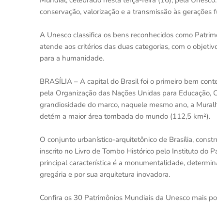
Mundial, celebrado nesta terça-feira (16), pela Unesco.
conservação, valorização e a transmissão às gerações f
A Unesco classifica os bens reconhecidos como Patrimô
atende aos critérios das duas categorias, com o objetiv
para a humanidade.
BRASÍLIA – A capital do Brasil foi o primeiro bem c
pela Organização das Nações Unidas para Educação, Ciê
grandiosidade do marco, naquele mesmo ano, a Muralh
detém a maior área tombada do mundo (112,5 km²).
O conjunto urbanístico-arquitetônico de Brasília, constr
inscrito no Livro de Tombo Histórico pelo Instituto do P
principal característica é a monumentalidade, determin
gregária e por sua arquitetura inovadora.
Confira os 30 Patrimônios Mundiais da Unesco mais p