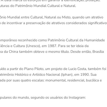
 A data marca os esforços em garantir a identificação, proteção,
uturas do Patrimônio Mundial Cultural e Natural.
nio Mundial entre Cultural, Natural ou Misto, quando um atrativo
o de incentivar a preservação de atrativos considerados significativo
ontemporâneo reconhecido como Patrimônio Cultural da Humanidade
ncia e Cultura (Unesco), em 1987. Para se ter ideia da
a da China também obteve o mesmo título. Desde então, Brasília
uído a partir do Plano Piloto, um projeto de Lucio Costa, também foi
atrimônio Histórico e Artístico Nacional (Iphan), em 1990. Sua
ada por suas quatro escalas: monumental, residencial, bucólica e
opulares do mundo, segundo os usuários do Instagram: