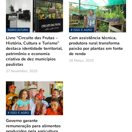
AGRICULTURA
# ISSO É AGRO
Livro “Circuito das Frutas –
Com assistência técnica,
História, Cultura e Turismo”
produtora rural transforma
destaca identidade territorial,
paixão por plantas em fonte
patrimônio e economia
de renda
criativa de dez municípios
16 Março, 2025
paulistas
27 Novembro, 2025
# ISSO É AGRO
Governo garante
remuneração para alimentos
produzidos pela agricultura