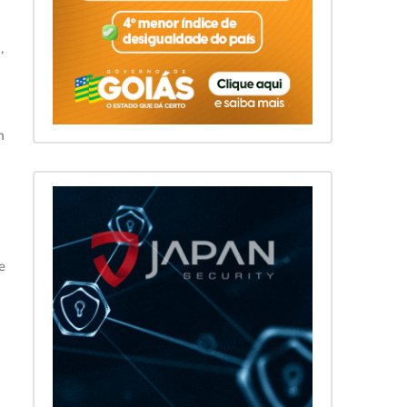
,
m
e