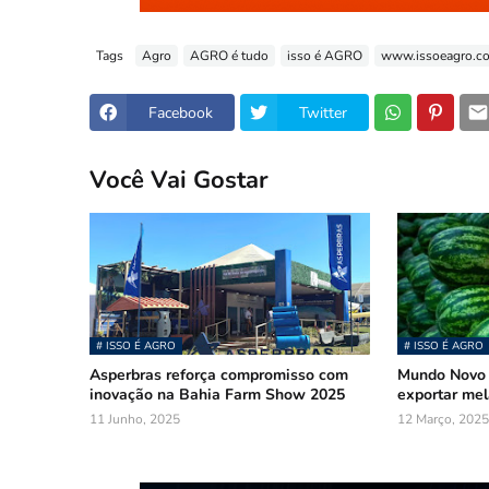
Tags
Agro
AGRO é tudo
isso é AGRO
www.issoeagro.c
Facebook
Twitter
Você Vai Gostar
# ISSO É AGRO
# ISSO É AGRO
Asperbras reforça compromisso com
Mundo Novo 
inovação na Bahia Farm Show 2025
exportar mel
11 Junho, 2025
12 Março, 2025